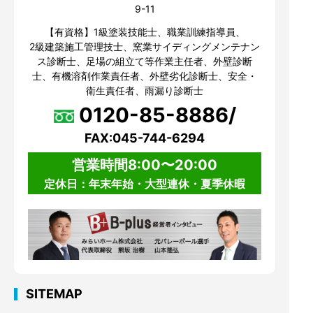
9-11
【有資格】1級塗装技能士、職業訓練指導員、
2級建築施工管理技士、窯業サイディングメンテナン
ス診断士、足場の組立て等作業主任者、外壁診断
士、有機溶剤作業責任者、外壁劣化診断士、安全・
衛生責任者、雨漏り診断士
0120-85-8886/
FAX:045-744-6294
営業時間8:00〜20:00
定休日：年末年始・大型連休・夏季休暇
SITEMAP