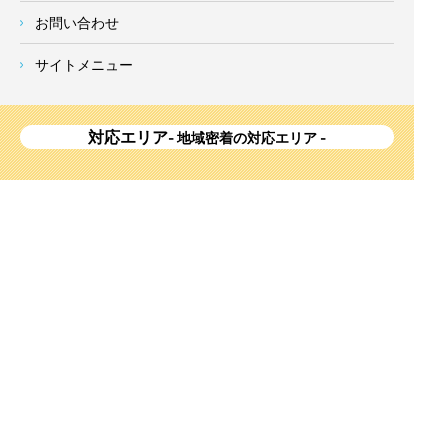
お問い合わせ
サイトメニュー
対応エリア
- 地域密着の対応エリア -
横浜市 (
青葉区
、旭区、泉区、磯子区、神奈川区、金沢区、港南
区、
港北区
、栄区、瀬谷区、
都筑区
、鶴見区、戸塚区、中区、
西区、保土ケ谷区、緑区、南区) 、
川崎市(高津区、宮前区、多
摩区、麻生区、中原区、幸区、川崎区)
、座間市、大和市、藤沢
市、綾瀬市、鎌倉市、葉山町、寒川町、茅ヶ崎市、逗子市、横
須賀市、三浦市、海老名市、厚木市、平塚市、伊勢原市、相模
原市、東京23区
Copyright
神奈川県横浜市の外壁塗装・屋根塗装ならみらいホーム株式会社
All Right
Reserved.