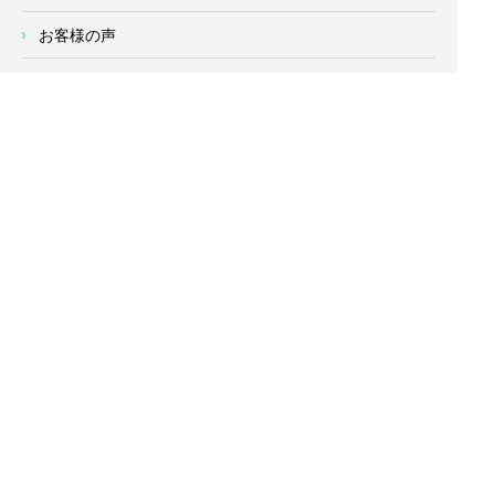
お客様の声
会社概要
求人情報
お問い合わせ
サイトメニュー
対応エリア
- 地域密着の対応エリア -
横浜市 (
青葉区
、旭区、泉区、磯子区、神奈川区、金沢区、港南
区、
港北区
、栄区、瀬谷区、
都筑区
、鶴見区、戸塚区、中区、
西区、保土ケ谷区、緑区、南区) 、
川崎市(高津区、宮前区、多
摩区、麻生区、中原区、幸区、川崎区)
、座間市、大和市、藤沢
市、綾瀬市、鎌倉市、葉山町、寒川町、茅ヶ崎市、逗子市、横