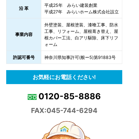
平成25年 みらい建装創業
沿 革
平成27年 みらいホーム株式会社設立
外壁塗装、屋根塗装、漆喰工事、防水
工事、リフォーム、屋根葺き替え、屋
事業内容
根カバー工法、白アリ駆除、床下リフ
ォーム
許認可番号
神奈川県知事許可(般ー5)第91883号
お気軽にお電話ください!
0120-85-8886
FAX:045-744-6294