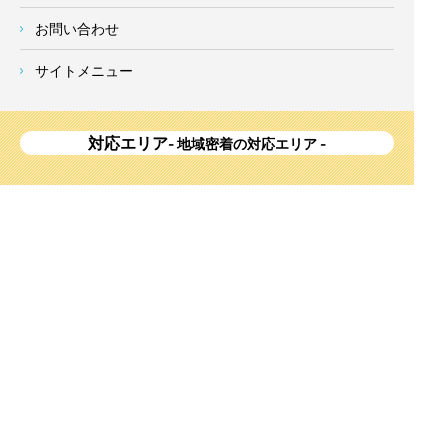
お問い合わせ
サイトメニュー
対応エリア
- 地域密着の対応エリア -
横浜市 (
青葉区
、旭区、泉区、磯子区、神奈川区、金沢区、港南
区、
港北区
、栄区、瀬谷区、
都筑区
、鶴見区、戸塚区、中区、
西区、保土ケ谷区、緑区、南区) 、
川崎市(高津区、宮前区、多
摩区、麻生区、中原区、幸区、川崎区)
、座間市、大和市、藤沢
市、綾瀬市、鎌倉市、葉山町、寒川町、茅ヶ崎市、逗子市、横
須賀市、三浦市、海老名市、厚木市、平塚市、伊勢原市、相模
原市、東京23区
Copyright
神奈川県横浜市の外壁塗装・屋根塗装ならみらいホーム株式会社
All Right
Reserved.