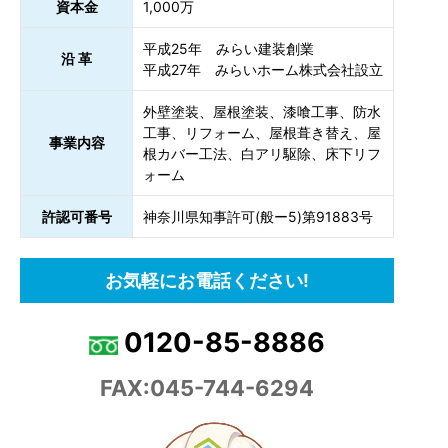
資本金
1,000万
平成25年 みらい建装創業
沿 革
平成27年 みらいホーム株式会社設立
外壁塗装、屋根塗装、漆喰工事、防水
工事、リフォーム、屋根葺き替え、屋
事業内容
根カバー工法、白アリ駆除、床下リフ
ォーム
許認可番号
神奈川県知事許可(般ー5)第91883号
お気軽にお電話ください!
0120-85-8886
FAX:045-744-6294