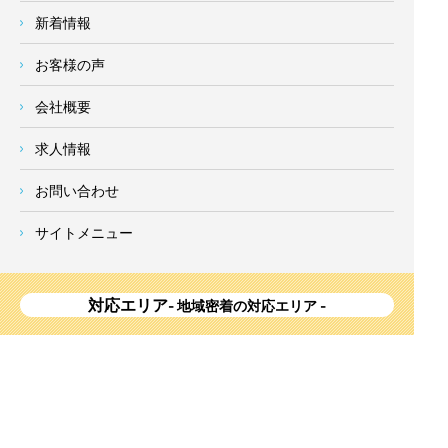
新着情報
お客様の声
会社概要
求人情報
お問い合わせ
サイトメニュー
対応エリア
- 地域密着の対応エリア -
横浜市 (
青葉区
、旭区、泉区、磯子区、神奈川区、金沢区、港南
区、
港北区
、栄区、瀬谷区、
都筑区
、鶴見区、戸塚区、中区、
西区、保土ケ谷区、緑区、南区) 、
川崎市(高津区、宮前区、多