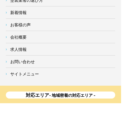
塗装業者の選び方
新着情報
お客様の声
会社概要
求人情報
お問い合わせ
サイトメニュー
対応エリア
- 地域密着の対応エリア -
横浜市 (
青葉区
、旭区、泉区、磯子区、神奈川区、金沢区、港南
区、
港北区
、栄区、瀬谷区、
都筑区
、鶴見区、戸塚区、中区、