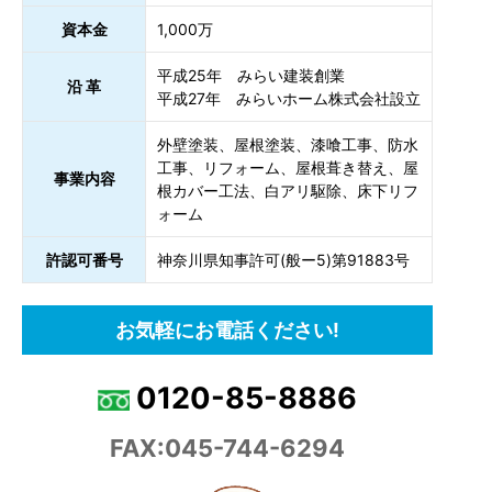
資本金
1,000万
平成25年 みらい建装創業
沿 革
平成27年 みらいホーム株式会社設立
外壁塗装、屋根塗装、漆喰工事、防水
工事、リフォーム、屋根葺き替え、屋
事業内容
根カバー工法、白アリ駆除、床下リフ
ォーム
許認可番号
神奈川県知事許可(般ー5)第91883号
お気軽にお電話ください!
0120-85-8886
FAX:045-744-6294