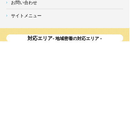
お問い合わせ
サイトメニュー
対応エリア
- 地域密着の対応エリア -
横浜市 (
青葉区
、旭区、泉区、磯子区、神奈川区、金沢区、港南
区、
港北区
、栄区、瀬谷区、
都筑区
、鶴見区、戸塚区、中区、
西区、保土ケ谷区、緑区、南区) 、
川崎市(高津区、宮前区、多
摩区、麻生区、中原区、幸区、川崎区)
、座間市、大和市、藤沢
市、綾瀬市、鎌倉市、葉山町、寒川町、茅ヶ崎市、逗子市、横
須賀市、三浦市、海老名市、厚木市、平塚市、伊勢原市、相模
原市、東京23区
Copyright
神奈川県横浜市の外壁塗装・屋根塗装ならみらいホーム株式会社
All Right
Reserved.