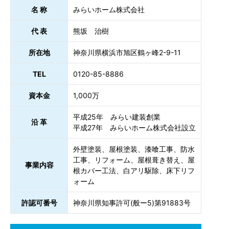
名 称
みらいホーム株式会社
代 表
熊坂 治樹
所在地
神奈川県横浜市旭区鶴ヶ峰2-9-11
TEL
0120-85-8886
資本金
1,000万
平成25年 みらい建装創業
沿 革
平成27年 みらいホーム株式会社設立
外壁塗装、屋根塗装、漆喰工事、防水
工事、リフォーム、屋根葺き替え、屋
事業内容
根カバー工法、白アリ駆除、床下リフ
ォーム
許認可番号
神奈川県知事許可(般ー5)第91883号