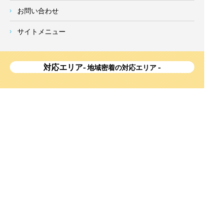
お問い合わせ
サイトメニュー
対応エリア
- 地域密着の対応エリア -
横浜市 (
青葉区
、旭区、泉区、磯子区、神奈川区、金沢区、港南
区、
港北区
、栄区、瀬谷区、
都筑区
、鶴見区、戸塚区、中区、
西区、保土ケ谷区、緑区、南区) 、
川崎市(高津区、宮前区、多
摩区、麻生区、中原区、幸区、川崎区)
、座間市、大和市、藤沢
市、綾瀬市、鎌倉市、葉山町、寒川町、茅ヶ崎市、逗子市、横
須賀市、三浦市、海老名市、厚木市、平塚市、伊勢原市、相模
原市、東京23区
Copyright
神奈川県横浜市の外壁塗装・屋根塗装ならみらいホーム株式会社
All Right
Reserved.