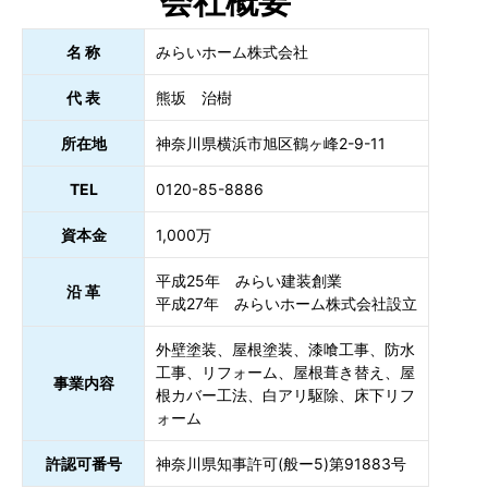
会社概要
名 称
みらいホーム株式会社
代 表
熊坂 治樹
所在地
神奈川県横浜市旭区鶴ヶ峰2-9-11
TEL
0120-85-8886
資本金
1,000万
平成25年 みらい建装創業
沿 革
平成27年 みらいホーム株式会社設立
外壁塗装、屋根塗装、漆喰工事、防水
工事、リフォーム、屋根葺き替え、屋
事業内容
根カバー工法、白アリ駆除、床下リフ
ォーム
許認可番号
神奈川県知事許可(般ー5)第91883号