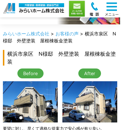
お客様の声
みらいホーム株式会社
>
お客様の声
>
横浜市泉区 N
様邸 外壁塗装 屋根棟板金塗装
横浜市泉区 N様邸 外壁塗装 屋根棟板金塗
装
Before
After
要望に対し、早くて適格な提案力で安心感が有り良い。