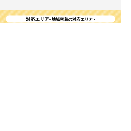
対応エリア
- 地域密着の対応エリア -
横浜市 (
青葉区
、旭区、泉区、磯子区、神奈川区、金沢区、港南
区、
港北区
、栄区、瀬谷区、
都筑区
、鶴見区、戸塚区、中区、
西区、保土ケ谷区、緑区、南区) 、
川崎市(高津区、宮前区、多
摩区、麻生区、中原区、幸区、川崎区)
、座間市、大和市、藤沢
市、綾瀬市、鎌倉市、葉山町、寒川町、茅ヶ崎市、逗子市、横
須賀市、三浦市、海老名市、厚木市、平塚市、伊勢原市、相模
原市、東京23区
Copyright
神奈川県横浜市の外壁塗装・屋根塗装ならみらいホーム株式会社
All Right
Reserved.