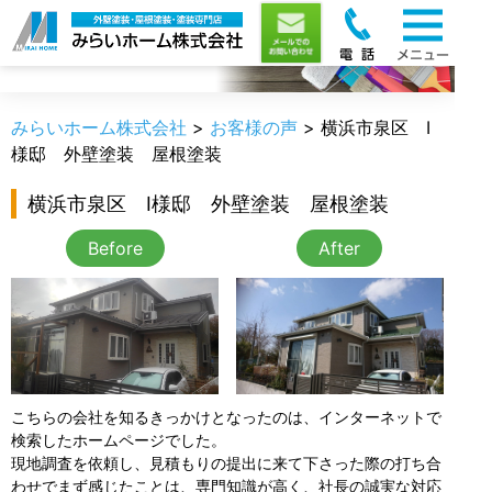
お客様の声
みらいホーム株式会社
>
お客様の声
>
横浜市泉区 I
様邸 外壁塗装 屋根塗装
横浜市泉区 I様邸 外壁塗装 屋根塗装
Before
After
こちらの会社を知るきっかけとなったのは、インターネットで
検索したホームページでした。
現地調査を依頼し、見積もりの提出に来て下さった際の打ち合
わせでまず感じたことは、専門知識が高く、社長の誠実な対応