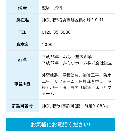
代 表
熊坂 治樹
所在地
神奈川県横浜市旭区鶴ヶ峰2-9-11
TEL
0120-85-8886
資本金
1,000万
平成25年 みらい建装創業
沿 革
平成27年 みらいホーム株式会社設立
外壁塗装、屋根塗装、漆喰工事、防水
工事、リフォーム、屋根葺き替え、屋
事業内容
根カバー工法、白アリ駆除、床下リフ
ォーム
許認可番号
神奈川県知事許可(般ー5)第91883号
お気軽にお電話ください!