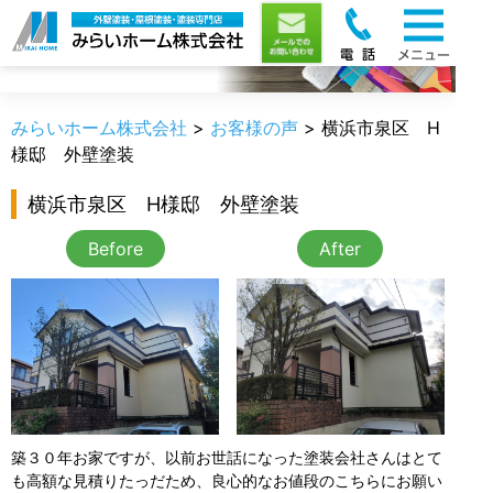
お客様の声
みらいホーム株式会社
>
お客様の声
>
横浜市泉区 H
様邸 外壁塗装
横浜市泉区 H様邸 外壁塗装
Before
After
築３０年お家ですが、以前お世話になった塗装会社さんはとて
も高額な見積りたっだため、良心的なお値段のこちらにお願い