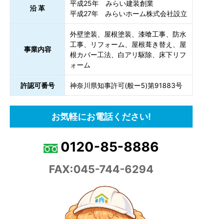
平成25年 みらい建装創業
沿 革
平成27年 みらいホーム株式会社設立
外壁塗装、屋根塗装、漆喰工事、防水
工事、リフォーム、屋根葺き替え、屋
事業内容
根カバー工法、白アリ駆除、床下リフ
ォーム
許認可番号
神奈川県知事許可(般ー5)第91883号
お気軽にお電話ください!
0120-85-8886
FAX:045-744-6294