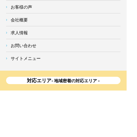
お客様の声
会社概要
求人情報
お問い合わせ
サイトメニュー
対応エリア
- 地域密着の対応エリア -
横浜市 (
青葉区
、旭区、泉区、磯子区、神奈川区、金沢区、港南
区、
港北区
、栄区、瀬谷区、
都筑区
、鶴見区、戸塚区、中区、
西区、保土ケ谷区、緑区、南区) 、
川崎市(高津区、宮前区、多
摩区、麻生区、中原区、幸区、川崎区)
、座間市、大和市、藤沢
市、綾瀬市、鎌倉市、葉山町、寒川町、茅ヶ崎市、逗子市、横