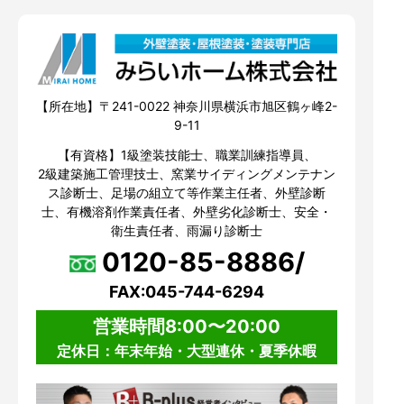
【所在地】〒241-0022 神奈川県横浜市旭区鶴ヶ峰2-
9-11
【有資格】1級塗装技能士、職業訓練指導員、
2級建築施工管理技士、窯業サイディングメンテナン
ス診断士、足場の組立て等作業主任者、外壁診断
士、有機溶剤作業責任者、外壁劣化診断士、安全・
衛生責任者、雨漏り診断士
0120-85-8886/
FAX:045-744-6294
営業時間8:00〜20:00
定休日：年末年始・大型連休・夏季休暇