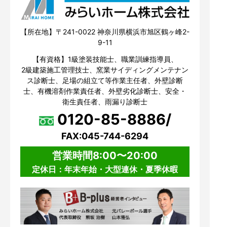
【所在地】〒241-0022 神奈川県横浜市旭区鶴ヶ峰2-
9-11
【有資格】1級塗装技能士、職業訓練指導員、
2級建築施工管理技士、窯業サイディングメンテナン
ス診断士、足場の組立て等作業主任者、外壁診断
士、有機溶剤作業責任者、外壁劣化診断士、安全・
衛生責任者、雨漏り診断士
0120-85-8886/
FAX:045-744-6294
営業時間8:00〜20:00
定休日：年末年始・大型連休・夏季休暇