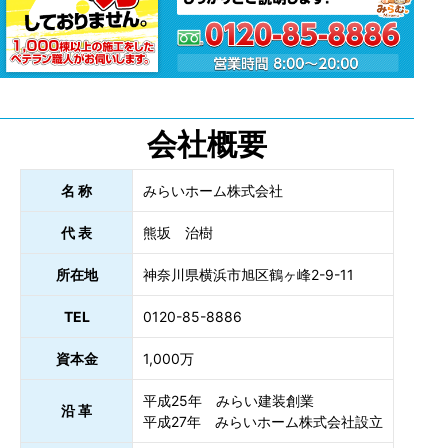
会社概要
名 称
みらいホーム株式会社
代 表
熊坂 治樹
所在地
神奈川県横浜市旭区鶴ヶ峰2-9-11
TEL
0120-85-8886
資本金
1,000万
平成25年 みらい建装創業
沿 革
平成27年 みらいホーム株式会社設立