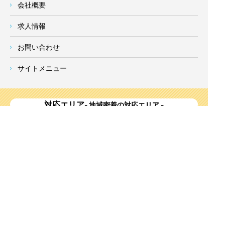
会社概要
求人情報
お問い合わせ
サイトメニュー
対応エリア
- 地域密着の対応エリア -
横浜市 (
青葉区
、旭区、泉区、磯子区、神奈川区、金沢区、港南
区、
港北区
、栄区、瀬谷区、
都筑区
、鶴見区、戸塚区、中区、
西区、保土ケ谷区、緑区、南区) 、
川崎市(高津区、宮前区、多
摩区、麻生区、中原区、幸区、川崎区)
、座間市、大和市、藤沢
市、綾瀬市、鎌倉市、葉山町、寒川町、茅ヶ崎市、逗子市、横
須賀市、三浦市、海老名市、厚木市、平塚市、伊勢原市、相模
原市、東京23区