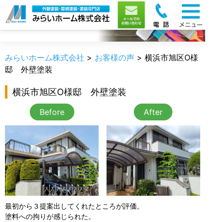
お客様の声
みらいホーム株式会社
>
お客様の声
>
横浜市旭区O様
邸 外壁塗装
横浜市旭区O様邸 外壁塗装
Before
After
最初から３提案出してくれたところが評価。
塗料への拘りが感じられた。