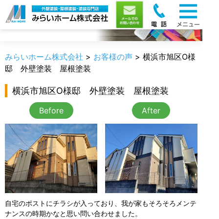
お客様の声
みらいホーム株式会社
>
お客様の声
>
横浜市旭区O様
邸 外壁塗装 屋根塗装
横浜市旭区O様邸 外壁塗装 屋根塗装
Before
After
自宅のポストにチラシが入っており、我が家もそろそろメンテ
ナンスの時期かなと思い問い合わせました。