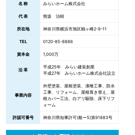
名 称
みらいホーム株式会社
代 表
熊坂 治樹
所在地
神奈川県横浜市旭区鶴ヶ峰2-9-11
TEL
0120-85-8886
資本金
1,000万
平成25年 みらい建装創業
沿 革
平成27年 みらいホーム株式会社設立
外壁塗装、屋根塗装、漆喰工事、防水
工事、リフォーム、屋根葺き替え、屋
事業内容
根カバー工法、白アリ駆除、床下リフ
ォーム
許認可番号
神奈川県知事許可(般ー5)第91883号