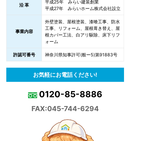
平成25年 みらい建装創業
沿 革
平成27年 みらいホーム株式会社設立
外壁塗装、屋根塗装、漆喰工事、防水
工事、リフォーム、屋根葺き替え、屋
事業内容
根カバー工法、白アリ駆除、床下リフ
ォーム
許認可番号
神奈川県知事許可(般ー5)第91883号
お気軽にお電話ください!
0120-85-8886
FAX:045-744-6294