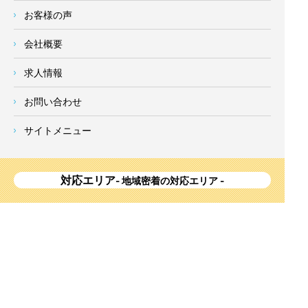
お客様の声
会社概要
求人情報
お問い合わせ
サイトメニュー
対応エリア
- 地域密着の対応エリア -
横浜市 (
青葉区
、旭区、泉区、磯子区、神奈川区、金沢区、港南
区、
港北区
、栄区、瀬谷区、
都筑区
、鶴見区、戸塚区、中区、
西区、保土ケ谷区、緑区、南区) 、
川崎市(高津区、宮前区、多
摩区、麻生区、中原区、幸区、川崎区)
、座間市、大和市、藤沢
市、綾瀬市、鎌倉市、葉山町、寒川町、茅ヶ崎市、逗子市、横