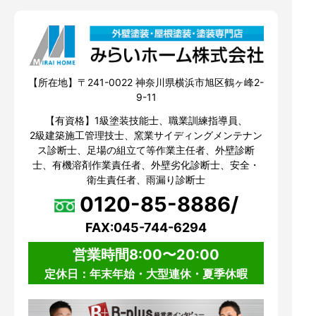
【所在地】〒241-0022 神奈川県横浜市旭区鶴ヶ峰2-
9-11
【有資格】1級塗装技能士、職業訓練指導員、
2級建築施工管理技士、窯業サイディングメンテナン
ス診断士、足場の組立て等作業主任者、外壁診断
士、有機溶剤作業責任者、外壁劣化診断士、安全・
衛生責任者、雨漏り診断士
0120-85-8886/
FAX:045-744-6294
営業時間8:00〜20:00
定休日：年末年始・大型連休・夏季休暇