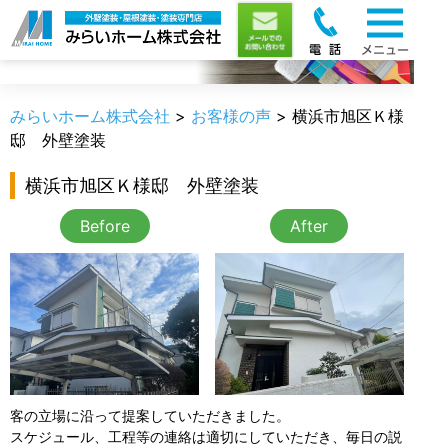
お客様の声
みらいホーム株式会社
>
お客様の声
>
横浜市旭区Ｋ様
邸 外壁塗装
横浜市旭区Ｋ様邸 外壁塗装
Before
After
客の立場に沿って提案していただきました。
スケジュール、工程等の連絡は適切にしていただき、毎日の説