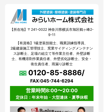
【所在地】〒241-0022 神奈川県横浜市旭区鶴ヶ峰2-
9-11
【有資格】1級塗装技能士、職業訓練指導員、
2級建築施工管理技士、窯業サイディングメンテナン
ス診断士、足場の組立て等作業主任者、外壁診断
士、有機溶剤作業責任者、外壁劣化診断士、安全・
衛生責任者、雨漏り診断士
0120-85-8886/
FAX:045-744-6294
営業時間8:00〜20:00
定休日：年末年始・大型連休・夏季休暇