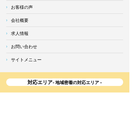
お客様の声
会社概要
求人情報
お問い合わせ
サイトメニュー
対応エリア
- 地域密着の対応エリア -
横浜市 (
青葉区
、旭区、泉区、磯子区、神奈川区、金沢区、港南
区、
港北区
、栄区、瀬谷区、
都筑区
、鶴見区、戸塚区、中区、
西区、保土ケ谷区、緑区、南区) 、
川崎市(高津区、宮前区、多
摩区、麻生区、中原区、幸区、川崎区)
、座間市、大和市、藤沢
市、綾瀬市、鎌倉市、葉山町、寒川町、茅ヶ崎市、逗子市、横