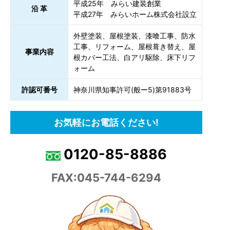
平成25年 みらい建装創業
沿 革
平成27年 みらいホーム株式会社設立
外壁塗装、屋根塗装、漆喰工事、防水
工事、リフォーム、屋根葺き替え、屋
事業内容
根カバー工法、白アリ駆除、床下リフ
ォーム
許認可番号
神奈川県知事許可(般ー5)第91883号
お気軽にお電話ください!
0120-85-8886
FAX:045-744-6294