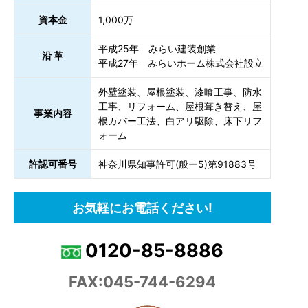
資本金
1,000万
平成25年 みらい建装創業
沿 革
平成27年 みらいホーム株式会社設立
外壁塗装、屋根塗装、漆喰工事、防水
工事、リフォーム、屋根葺き替え、屋
事業内容
根カバー工法、白アリ駆除、床下リフ
ォーム
許認可番号
神奈川県知事許可(般ー5)第91883号
お気軽にお電話ください!
0120-85-8886
FAX:045-744-6294