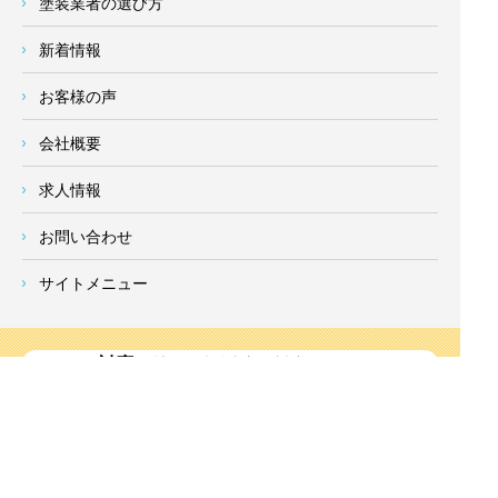
塗装業者の選び方
新着情報
お客様の声
会社概要
求人情報
お問い合わせ
サイトメニュー
対応エリア
- 地域密着の対応エリア -
横浜市 (
青葉区
、旭区、泉区、磯子区、神奈川区、金沢区、港南
区、
港北区
、栄区、瀬谷区、
都筑区
、鶴見区、戸塚区、中区、