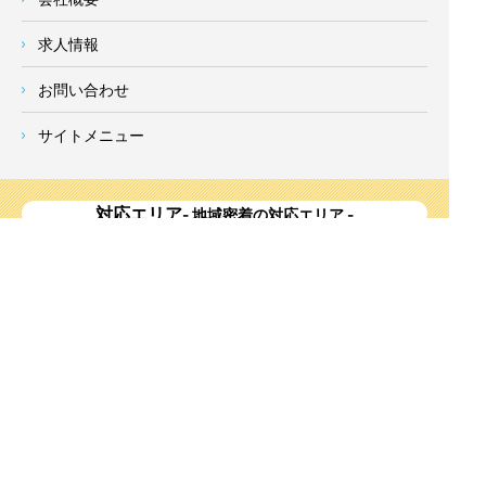
求人情報
お問い合わせ
サイトメニュー
対応エリア
- 地域密着の対応エリア -
横浜市 (
青葉区
、旭区、泉区、磯子区、神奈川区、金沢区、港南
区、
港北区
、栄区、瀬谷区、
都筑区
、鶴見区、戸塚区、中区、
西区、保土ケ谷区、緑区、南区) 、
川崎市(高津区、宮前区、多
摩区、麻生区、中原区、幸区、川崎区)
、座間市、大和市、藤沢
市、綾瀬市、鎌倉市、葉山町、寒川町、茅ヶ崎市、逗子市、横
須賀市、三浦市、海老名市、厚木市、平塚市、伊勢原市、相模
原市、東京23区