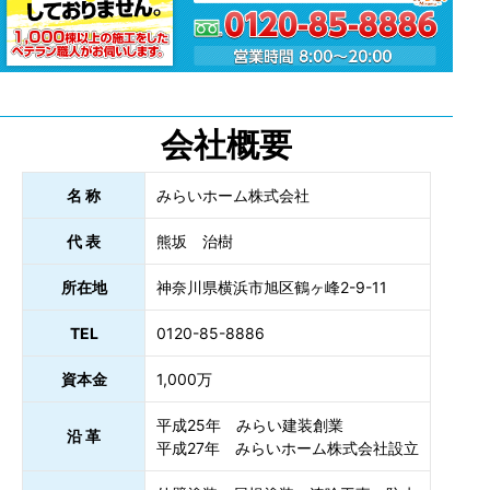
会社概要
名 称
みらいホーム株式会社
代 表
熊坂 治樹
所在地
神奈川県横浜市旭区鶴ヶ峰2-9-11
TEL
0120-85-8886
資本金
1,000万
平成25年 みらい建装創業
沿 革
平成27年 みらいホーム株式会社設立