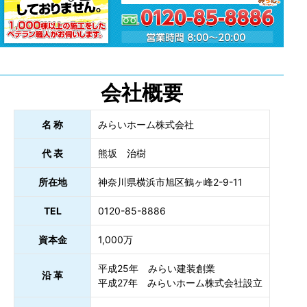
会社概要
名 称
みらいホーム株式会社
代 表
熊坂 治樹
所在地
神奈川県横浜市旭区鶴ヶ峰2-9-11
TEL
0120-85-8886
資本金
1,000万
平成25年 みらい建装創業
沿 革
平成27年 みらいホーム株式会社設立