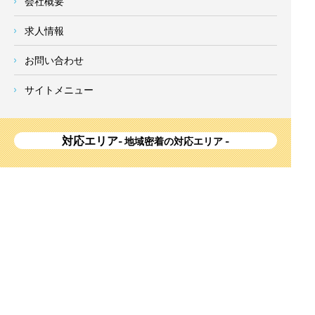
会社概要
求人情報
お問い合わせ
サイトメニュー
対応エリア
- 地域密着の対応エリア -
横浜市 (
青葉区
、旭区、泉区、磯子区、神奈川区、金沢区、港南
区、
港北区
、栄区、瀬谷区、
都筑区
、鶴見区、戸塚区、中区、
西区、保土ケ谷区、緑区、南区) 、
川崎市(高津区、宮前区、多
摩区、麻生区、中原区、幸区、川崎区)
、座間市、大和市、藤沢
市、綾瀬市、鎌倉市、葉山町、寒川町、茅ヶ崎市、逗子市、横
須賀市、三浦市、海老名市、厚木市、平塚市、伊勢原市、相模
原市、東京23区