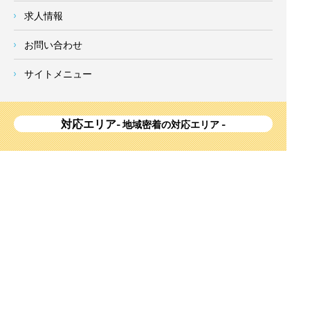
求人情報
お問い合わせ
サイトメニュー
対応エリア
- 地域密着の対応エリア -
横浜市 (
青葉区
、旭区、泉区、磯子区、神奈川区、金沢区、港南
区、
港北区
、栄区、瀬谷区、
都筑区
、鶴見区、戸塚区、中区、
西区、保土ケ谷区、緑区、南区) 、
川崎市(高津区、宮前区、多
摩区、麻生区、中原区、幸区、川崎区)
、座間市、大和市、藤沢
市、綾瀬市、鎌倉市、葉山町、寒川町、茅ヶ崎市、逗子市、横
須賀市、三浦市、海老名市、厚木市、平塚市、伊勢原市、相模
原市、東京23区