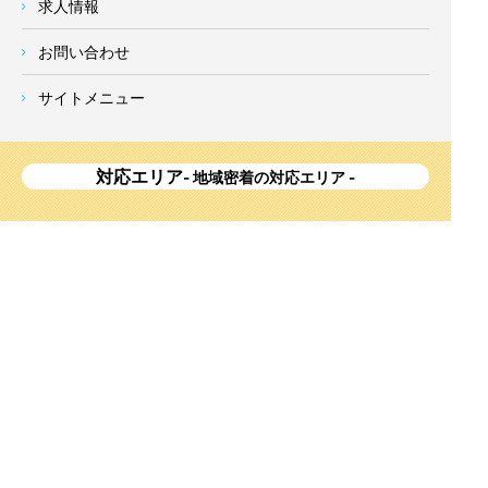
求人情報
お問い合わせ
サイトメニュー
対応エリア
- 地域密着の対応エリア -
横浜市 (
青葉区
、旭区、泉区、磯子区、神奈川区、金沢区、港南
区、
港北区
、栄区、瀬谷区、
都筑区
、鶴見区、戸塚区、中区、
西区、保土ケ谷区、緑区、南区) 、
川崎市(高津区、宮前区、多
摩区、麻生区、中原区、幸区、川崎区)
、座間市、大和市、藤沢
市、綾瀬市、鎌倉市、葉山町、寒川町、茅ヶ崎市、逗子市、横
須賀市、三浦市、海老名市、厚木市、平塚市、伊勢原市、相模
原市、東京23区
Copyright
神奈川県横浜市の外壁塗装・屋根塗装ならみらいホーム株式会社
All Right