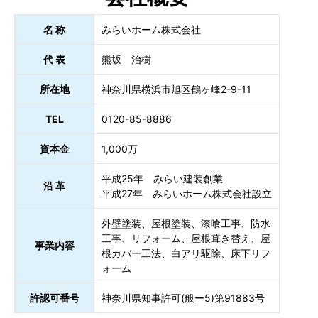
名 称
みらいホーム株式会社
代 表
熊坂 治樹
所在地
神奈川県横浜市旭区鶴ヶ峰2-9-11
TEL
0120-85-8886
資本金
1,000万
平成25年 みらい建装創業
沿 革
平成27年 みらいホーム株式会社設立
外壁塗装、屋根塗装、漆喰工事、防水
工事、リフォーム、屋根葺き替え、屋
事業内容
根カバー工法、白アリ駆除、床下リフ
ォーム
許認可番号
神奈川県知事許可(般ー5)第91883号