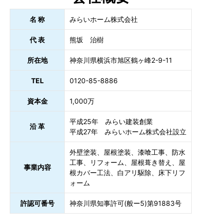
名 称
みらいホーム株式会社
代 表
熊坂 治樹
所在地
神奈川県横浜市旭区鶴ヶ峰2-9-11
TEL
0120-85-8886
資本金
1,000万
平成25年 みらい建装創業
沿 革
平成27年 みらいホーム株式会社設立
外壁塗装、屋根塗装、漆喰工事、防水
工事、リフォーム、屋根葺き替え、屋
事業内容
根カバー工法、白アリ駆除、床下リフ
ォーム
許認可番号
神奈川県知事許可(般ー5)第91883号