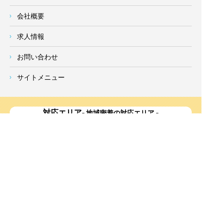
会社概要
求人情報
お問い合わせ
サイトメニュー
対応エリア
- 地域密着の対応エリア -
横浜市 (
青葉区
、旭区、泉区、磯子区、神奈川区、金沢区、港南
区、
港北区
、栄区、瀬谷区、
都筑区
、鶴見区、戸塚区、中区、
西区、保土ケ谷区、緑区、南区) 、
川崎市(高津区、宮前区、多
摩区、麻生区、中原区、幸区、川崎区)
、座間市、大和市、藤沢
市、綾瀬市、鎌倉市、葉山町、寒川町、茅ヶ崎市、逗子市、横
須賀市、三浦市、海老名市、厚木市、平塚市、伊勢原市、相模