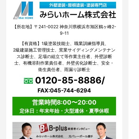
【所在地】〒241-0022 神奈川県横浜市旭区鶴ヶ峰2-
9-11
【有資格】1級塗装技能士、職業訓練指導員、
2級建築施工管理技士、窯業サイディングメンテナン
ス診断士、足場の組立て等作業主任者、外壁診断
士、有機溶剤作業責任者、外壁劣化診断士、安全・
衛生責任者、雨漏り診断士
0120-85-8886/
FAX:045-744-6294
営業時間8:00〜20:00
定休日：年末年始・大型連休・夏季休暇