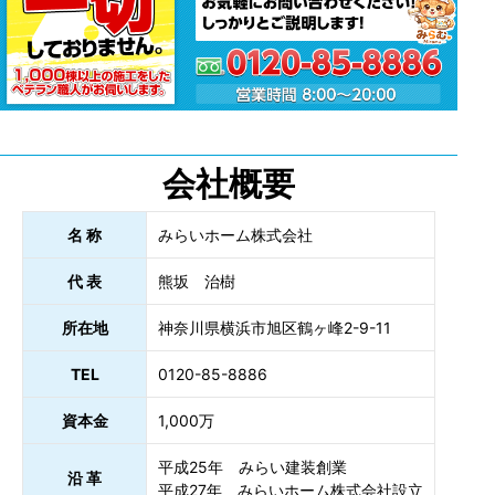
会社概要
名 称
みらいホーム株式会社
代 表
熊坂 治樹
所在地
神奈川県横浜市旭区鶴ヶ峰2-9-11
TEL
0120-85-8886
資本金
1,000万
平成25年 みらい建装創業
沿 革
平成27年 みらいホーム株式会社設立