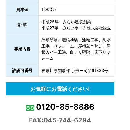
資本金
1,000万
平成25年 みらい建装創業
沿 革
平成27年 みらいホーム株式会社設立
外壁塗装、屋根塗装、漆喰工事、防水
工事、リフォーム、屋根葺き替え、屋
事業内容
根カバー工法、白アリ駆除、床下リフ
ォーム
許認可番号
神奈川県知事許可(般ー5)第91883号
お気軽にお電話ください!
0120-85-8886
FAX:045-744-6294