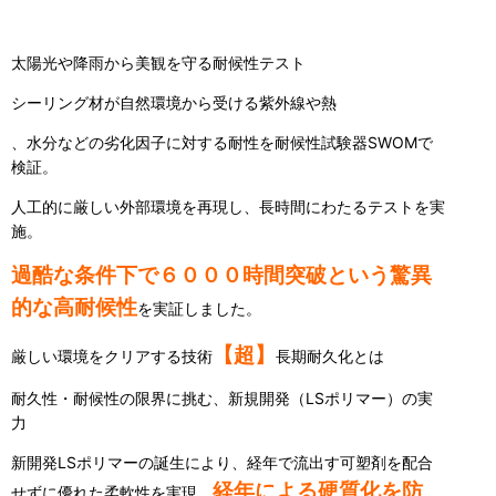
太陽光や降雨から美観を守る耐候性テスト
シーリング材が自然環境から受ける紫外線や熱
、水分などの劣化因子に対する耐性を耐候性試験器SWOMで
検証。
人工的に厳しい外部環境を再現し、長時間にわたるテストを実
施。
過酷な条件下で６０００時間突破という驚異
的な高耐候性
を実証しました。
【超】
厳しい環境をクリアする技術
長期耐久化とは
耐久性・耐候性の限界に挑む、新規開発（LSポリマー）の実
力
新開発LSポリマーの誕生により、経年で流出す可塑剤を配合
経年による硬質化を防
せずに優れた柔軟性を実現。