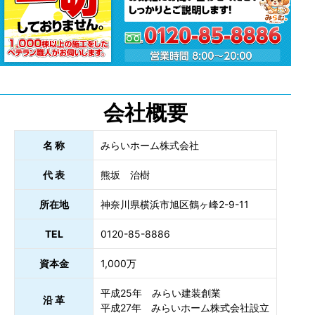
会社概要
名 称
みらいホーム株式会社
代 表
熊坂 治樹
所在地
神奈川県横浜市旭区鶴ヶ峰2-9-11
TEL
0120-85-8886
資本金
1,000万
平成25年 みらい建装創業
沿 革
平成27年 みらいホーム株式会社設立