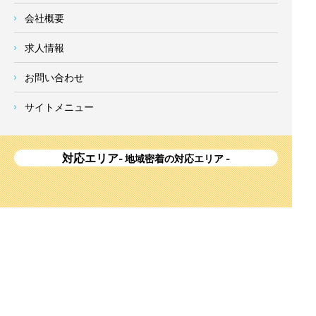
会社概要
求人情報
お問い合わせ
サイトメニュー
対応エリア
- 地域密着の対応エリア -
横浜市 (
青葉区
、旭区、泉区、磯子区、神奈川区、金沢区、港南
区、
港北区
、栄区、瀬谷区、
都筑区
、鶴見区、戸塚区、中区、
西区、保土ケ谷区、緑区、南区) 、
川崎市(高津区、宮前区、多
摩区、麻生区、中原区、幸区、川崎区)
、座間市、大和市、藤沢
市、綾瀬市、鎌倉市、葉山町、寒川町、茅ヶ崎市、逗子市、横
須賀市、三浦市、海老名市、厚木市、平塚市、伊勢原市、相模
原市、東京23区