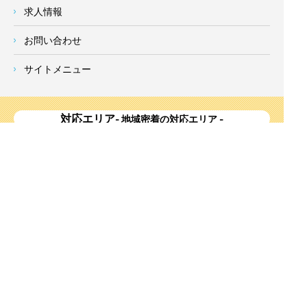
求人情報
お問い合わせ
サイトメニュー
対応エリア
- 地域密着の対応エリア -
横浜市 (
青葉区
、旭区、泉区、磯子区、神奈川区、金沢区、港南
区、
港北区
、栄区、瀬谷区、
都筑区
、鶴見区、戸塚区、中区、
西区、保土ケ谷区、緑区、南区) 、
川崎市(高津区、宮前区、多
摩区、麻生区、中原区、幸区、川崎区)
、座間市、大和市、藤沢
市、綾瀬市、鎌倉市、葉山町、寒川町、茅ヶ崎市、逗子市、横
須賀市、三浦市、海老名市、厚木市、平塚市、伊勢原市、相模
原市、東京23区