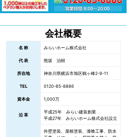
会社概要
名 称
みらいホーム株式会社
代 表
熊坂 治樹
所在地
神奈川県横浜市旭区鶴ヶ峰2-9-11
TEL
0120-85-8886
資本金
1,000万
平成25年 みらい建装創業
沿 革
平成27年 みらいホーム株式会社設立
外壁塗装、屋根塗装、漆喰工事、防水