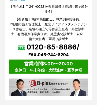
【所在地】〒241-0022 神奈川県横浜市旭区鶴ヶ峰2-
9-11
【有資格】1級塗装技能士、職業訓練指導員、
2級建築施工管理技士、窯業サイディングメンテナン
ス診断士、足場の組立て等作業主任者、外壁診断
士、有機溶剤作業責任者、外壁劣化診断士、安全・
衛生責任者、雨漏り診断士
0120-85-8886/
FAX:045-744-6294
営業時間8:00〜20:00
定休日：年末年始・大型連休・夏季休暇