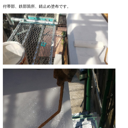
付帯部、鉄部箇所、錆止め塗布です。