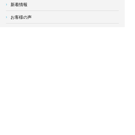
新着情報
お客様の声
会社概要
求人情報
お問い合わせ
サイトメニュー
対応エリア
- 地域密着の対応エリア -
横浜市 (
青葉区
、旭区、泉区、磯子区、神奈川区、金沢区、港南
区、
港北区
、栄区、瀬谷区、
都筑区
、鶴見区、戸塚区、中区、
西区、保土ケ谷区、緑区、南区) 、
川崎市(高津区、宮前区、多
摩区、麻生区、中原区、幸区、川崎区)
、座間市、大和市、藤沢