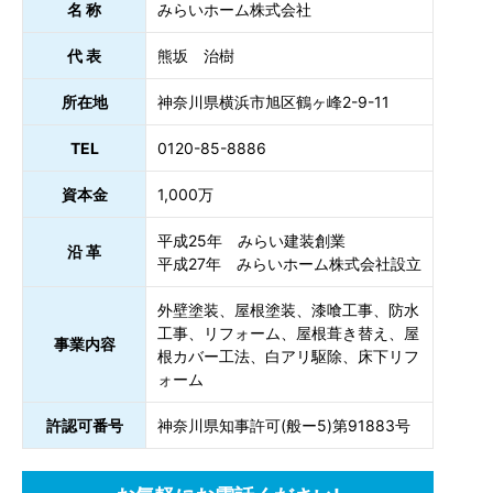
名 称
みらいホーム株式会社
代 表
熊坂 治樹
所在地
神奈川県横浜市旭区鶴ヶ峰2-9-11
TEL
0120-85-8886
資本金
1,000万
平成25年 みらい建装創業
沿 革
平成27年 みらいホーム株式会社設立
外壁塗装、屋根塗装、漆喰工事、防水
工事、リフォーム、屋根葺き替え、屋
事業内容
根カバー工法、白アリ駆除、床下リフ
ォーム
許認可番号
神奈川県知事許可(般ー5)第91883号