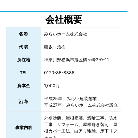
会社概要
名 称
みらいホーム株式会社
代 表
熊坂 治樹
所在地
神奈川県横浜市旭区鶴ヶ峰2-9-11
TEL
0120-85-8886
資本金
1,000万
平成25年 みらい建装創業
沿 革
平成27年 みらいホーム株式会社設立
外壁塗装、屋根塗装、漆喰工事、防水
工事、リフォーム、屋根葺き替え、屋
事業内容
根カバー工法、白アリ駆除、床下リフ
ォーム