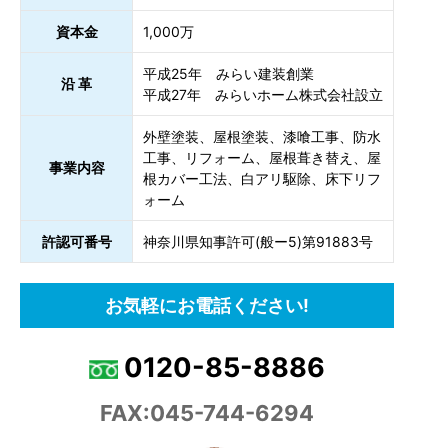
資本金
1,000万
平成25年 みらい建装創業
沿 革
平成27年 みらいホーム株式会社設立
外壁塗装、屋根塗装、漆喰工事、防水
工事、リフォーム、屋根葺き替え、屋
事業内容
根カバー工法、白アリ駆除、床下リフ
ォーム
許認可番号
神奈川県知事許可(般ー5)第91883号
お気軽にお電話ください!
0120-85-8886
FAX:045-744-6294