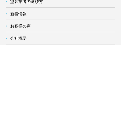
塗装業者の選び方
新着情報
お客様の声
会社概要
求人情報
お問い合わせ
サイトメニュー
対応エリア
- 地域密着の対応エリア -
横浜市 (
青葉区
、旭区、泉区、磯子区、神奈川区、金沢区、港南
区、
港北区
、栄区、瀬谷区、
都筑区
、鶴見区、戸塚区、中区、