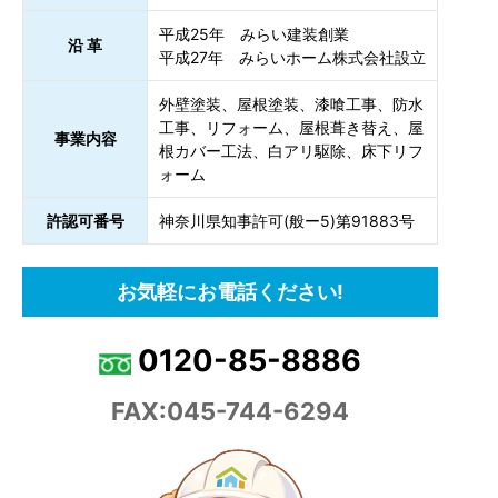
平成25年 みらい建装創業
沿 革
平成27年 みらいホーム株式会社設立
外壁塗装、屋根塗装、漆喰工事、防水
工事、リフォーム、屋根葺き替え、屋
事業内容
根カバー工法、白アリ駆除、床下リフ
ォーム
許認可番号
神奈川県知事許可(般ー5)第91883号
お気軽にお電話ください!
0120-85-8886
FAX:045-744-6294