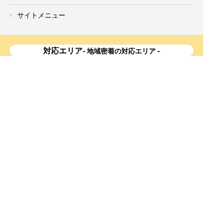
サイトメニュー
対応エリア
- 地域密着の対応エリア -
横浜市 (
青葉区
、旭区、泉区、磯子区、神奈川区、金沢区、港南
区、
港北区
、栄区、瀬谷区、
都筑区
、鶴見区、戸塚区、中区、
西区、保土ケ谷区、緑区、南区) 、
川崎市(高津区、宮前区、多
摩区、麻生区、中原区、幸区、川崎区)
、座間市、大和市、藤沢
市、綾瀬市、鎌倉市、葉山町、寒川町、茅ヶ崎市、逗子市、横
須賀市、三浦市、海老名市、厚木市、平塚市、伊勢原市、相模
原市、東京23区
Copyright
神奈川県横浜市の外壁塗装・屋根塗装ならみらいホーム株式会社
All Right
Reserved.