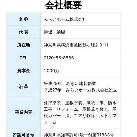
会社概要
名 称
みらいホーム株式会社
代 表
熊坂 治樹
所在地
神奈川県横浜市旭区鶴ヶ峰2-9-11
TEL
0120-85-8886
資本金
1,000万
平成25年 みらい建装創業
沿 革
平成27年 みらいホーム株式会社設立
外壁塗装、屋根塗装、漆喰工事、防水
工事、リフォーム、屋根葺き替え、屋
事業内容
根カバー工法、白アリ駆除、床下リフ
ォーム
許認可番号
神奈川県知事許可(般ー5)第91883号