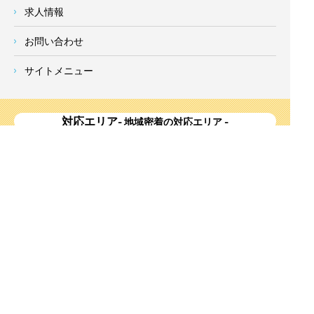
求人情報
お問い合わせ
サイトメニュー
対応エリア
- 地域密着の対応エリア -
横浜市 (
青葉区
、旭区、泉区、磯子区、神奈川区、金沢区、港南
区、
港北区
、栄区、瀬谷区、
都筑区
、鶴見区、戸塚区、中区、
西区、保土ケ谷区、緑区、南区) 、
川崎市(高津区、宮前区、多
摩区、麻生区、中原区、幸区、川崎区)
、座間市、大和市、藤沢
市、綾瀬市、鎌倉市、葉山町、寒川町、茅ヶ崎市、逗子市、横
須賀市、三浦市、海老名市、厚木市、平塚市、伊勢原市、相模
原市、東京23区