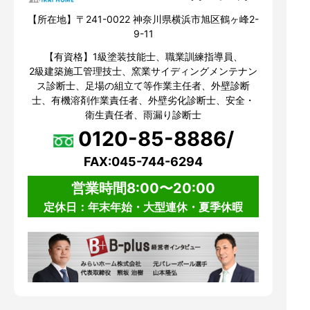
【所在地】〒241-0022 神奈川県横浜市旭区鶴ヶ峰2-
9-11
【有資格】1級塗装技能士、職業訓練指導員、
2級建築施工管理技士、窯業サイディングメンテナン
ス診断士、足場の組立て等作業主任者、外壁診断
士、有機溶剤作業責任者、外壁劣化診断士、安全・
衛生責任者、雨漏り診断士
0120-85-8886/
FAX:045-744-6294
営業時間8:00〜20:00
定休日：年末年始・大型連休・夏季休暇