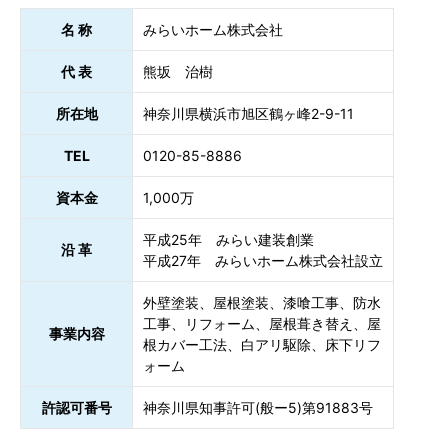
名 称
みらいホーム株式会社
代 表
熊坂 治樹
所在地
神奈川県横浜市旭区鶴ヶ峰2-9-11
TEL
0120-85-8886
資本金
1,000万
平成25年 みらい建装創業
沿 革
平成27年 みらいホーム株式会社設立
外壁塗装、屋根塗装、漆喰工事、防水
工事、リフォーム、屋根葺き替え、屋
事業内容
根カバー工法、白アリ駆除、床下リフ
ォーム
許認可番号
神奈川県知事許可(般ー5)第91883号