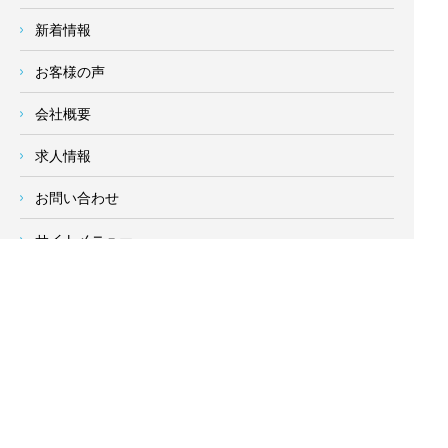
新着情報
お客様の声
会社概要
求人情報
お問い合わせ
サイトメニュー
対応エリア
- 地域密着の対応エリア -
横浜市 (
青葉区
、旭区、泉区、磯子区、神奈川区、金沢区、港南
区、
港北区
、栄区、瀬谷区、
都筑区
、鶴見区、戸塚区、中区、
西区、保土ケ谷区、緑区、南区) 、
川崎市(高津区、宮前区、多