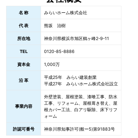
名 称
みらいホーム株式会社
代 表
熊坂 治樹
所在地
神奈川県横浜市旭区鶴ヶ峰2-9-11
TEL
0120-85-8886
資本金
1,000万
平成25年 みらい建装創業
沿 革
平成27年 みらいホーム株式会社設立
外壁塗装、屋根塗装、漆喰工事、防水
工事、リフォーム、屋根葺き替え、屋
事業内容
根カバー工法、白アリ駆除、床下リフ
ォーム
許認可番号
神奈川県知事許可(般ー5)第91883号