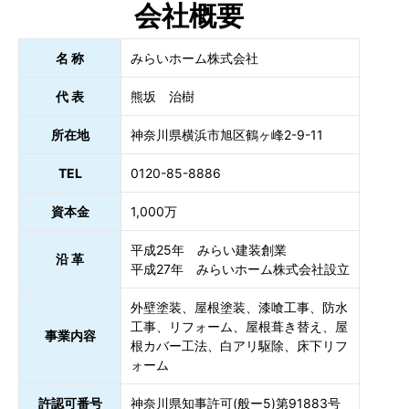
会社概要
名 称
みらいホーム株式会社
代 表
熊坂 治樹
所在地
神奈川県横浜市旭区鶴ヶ峰2-9-11
TEL
0120-85-8886
資本金
1,000万
平成25年 みらい建装創業
沿 革
平成27年 みらいホーム株式会社設立
外壁塗装、屋根塗装、漆喰工事、防水
工事、リフォーム、屋根葺き替え、屋
事業内容
根カバー工法、白アリ駆除、床下リフ
ォーム
許認可番号
神奈川県知事許可(般ー5)第91883号