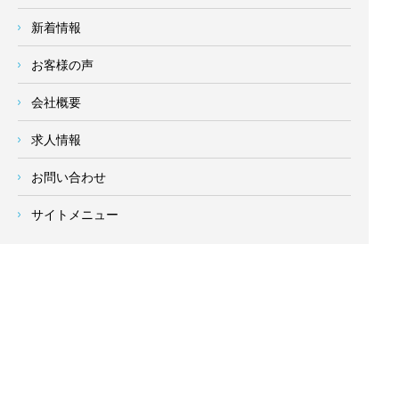
新着情報
お客様の声
会社概要
求人情報
お問い合わせ
サイトメニュー
対応エリア
- 地域密着の対応エリア -
横浜市 (
青葉区
、旭区、泉区、磯子区、神奈川区、金沢区、港南
区、
港北区
、栄区、瀬谷区、
都筑区
、鶴見区、戸塚区、中区、
西区、保土ケ谷区、緑区、南区) 、
川崎市(高津区、宮前区、多