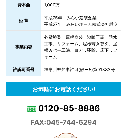
資本金
1,000万
平成25年 みらい建装創業
沿 革
平成27年 みらいホーム株式会社設立
外壁塗装、屋根塗装、漆喰工事、防水
工事、リフォーム、屋根葺き替え、屋
事業内容
根カバー工法、白アリ駆除、床下リフ
ォーム
許認可番号
神奈川県知事許可(般ー5)第91883号
お気軽にお電話ください!
0120-85-8886
FAX:045-744-6294