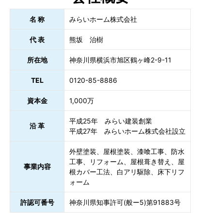
名 称
みらいホーム株式会社
代 表
熊坂 治樹
所在地
神奈川県横浜市旭区鶴ヶ峰2-9-11
TEL
0120-85-8886
資本金
1,000万
平成25年 みらい建装創業
沿 革
平成27年 みらいホーム株式会社設立
外壁塗装、屋根塗装、漆喰工事、防水
工事、リフォーム、屋根葺き替え、屋
事業内容
根カバー工法、白アリ駆除、床下リフ
ォーム
許認可番号
神奈川県知事許可(般ー5)第91883号