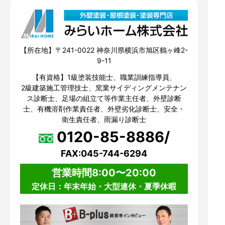
【所在地】〒241-0022 神奈川県横浜市旭区鶴ヶ峰2-
9-11
【有資格】1級塗装技能士、職業訓練指導員、
2級建築施工管理技士、窯業サイディングメンテナン
ス診断士、足場の組立て等作業主任者、外壁診断
士、有機溶剤作業責任者、外壁劣化診断士、安全・
衛生責任者、雨漏り診断士
0120-85-8886/
FAX:045-744-6294
営業時間8:00〜20:00
定休日：年末年始・大型連休・夏季休暇