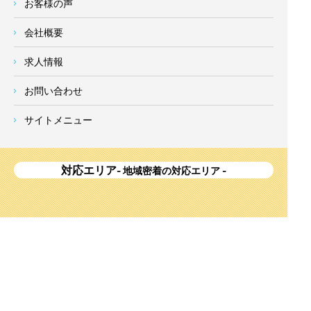
お客様の声
会社概要
求人情報
お問い合わせ
サイトメニュー
対応エリア
- 地域密着の対応エリア -
横浜市 (
青葉区
、旭区、泉区、磯子区、神奈川区、金沢区、港南
区、
港北区
、栄区、瀬谷区、
都筑区
、鶴見区、戸塚区、中区、
西区、保土ケ谷区、緑区、南区) 、
川崎市(高津区、宮前区、多
摩区、麻生区、中原区、幸区、川崎区)
、座間市、大和市、藤沢
市、綾瀬市、鎌倉市、葉山町、寒川町、茅ヶ崎市、逗子市、横
須賀市、三浦市、海老名市、厚木市、平塚市、伊勢原市、相模