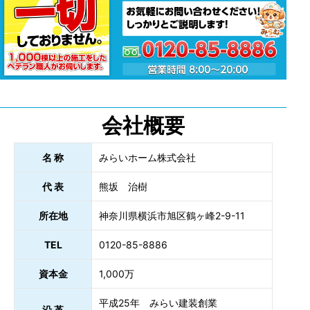
会社概要
名 称
みらいホーム株式会社
代 表
熊坂 治樹
所在地
神奈川県横浜市旭区鶴ヶ峰2-9-11
TEL
0120-85-8886
資本金
1,000万
平成25年 みらい建装創業
沿 革