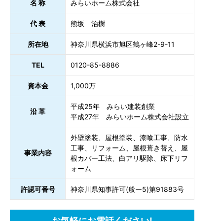
名 称
みらいホーム株式会社
代 表
熊坂 治樹
所在地
神奈川県横浜市旭区鶴ヶ峰2-9-11
TEL
0120-85-8886
資本金
1,000万
平成25年 みらい建装創業
沿 革
平成27年 みらいホーム株式会社設立
外壁塗装、屋根塗装、漆喰工事、防水
工事、リフォーム、屋根葺き替え、屋
事業内容
根カバー工法、白アリ駆除、床下リフ
ォーム
許認可番号
神奈川県知事許可(般ー5)第91883号
お気軽にお電話ください!