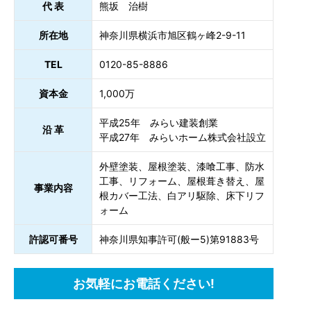
代 表
熊坂 治樹
所在地
神奈川県横浜市旭区鶴ヶ峰2-9-11
TEL
0120-85-8886
資本金
1,000万
平成25年 みらい建装創業
沿 革
平成27年 みらいホーム株式会社設立
外壁塗装、屋根塗装、漆喰工事、防水
工事、リフォーム、屋根葺き替え、屋
事業内容
根カバー工法、白アリ駆除、床下リフ
ォーム
許認可番号
神奈川県知事許可(般ー5)第91883号
お気軽にお電話ください!