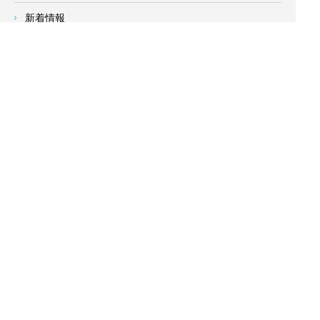
新着情報
お客様の声
会社概要
求人情報
お問い合わせ
サイトメニュー
対応エリア
- 地域密着の対応エリア -
横浜市 (
青葉区
、旭区、泉区、磯子区、神奈川区、金沢区、港南
区、
港北区
、栄区、瀬谷区、
都筑区
、鶴見区、戸塚区、中区、
西区、保土ケ谷区、緑区、南区) 、
川崎市(高津区、宮前区、多