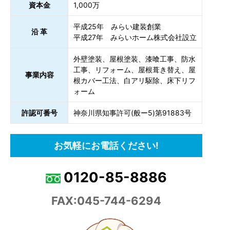
資本金
1,000万
平成25年 みらい建装創業
沿 革
平成27年 みらいホーム株式会社設立
外壁塗装、屋根塗装、漆喰工事、防水
工事、リフォーム、屋根葺き替え、屋
事業内容
根カバー工法、白アリ駆除、床下リフ
ォーム
許認可番号
神奈川県知事許可(般ー5)第91883号
お気軽にお電話ください!
0120-85-8886
FAX:045-744-6294