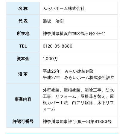
名 称
みらいホーム株式会社
代 表
熊坂 治樹
所在地
神奈川県横浜市旭区鶴ヶ峰2-9-11
TEL
0120-85-8886
資本金
1,000万
平成25年 みらい建装創業
沿 革
平成27年 みらいホーム株式会社設立
外壁塗装、屋根塗装、漆喰工事、防水
工事、リフォーム、屋根葺き替え、屋
事業内容
根カバー工法、白アリ駆除、床下リフ
ォーム
許認可番号
神奈川県知事許可(般ー5)第91883号