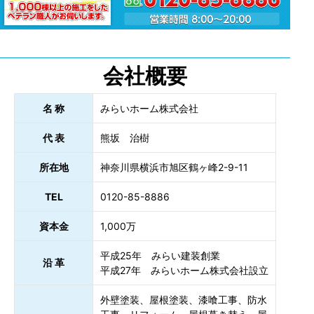
会社概要
名 称
みらいホーム株式会社
代 表
熊坂 治樹
所在地
神奈川県横浜市旭区鶴ヶ峰2-9-11
TEL
0120-85-8886
資本金
1,000万
平成25年 みらい建装創業
沿 革
平成27年 みらいホーム株式会社設立
外壁塗装、屋根塗装、漆喰工事、防水