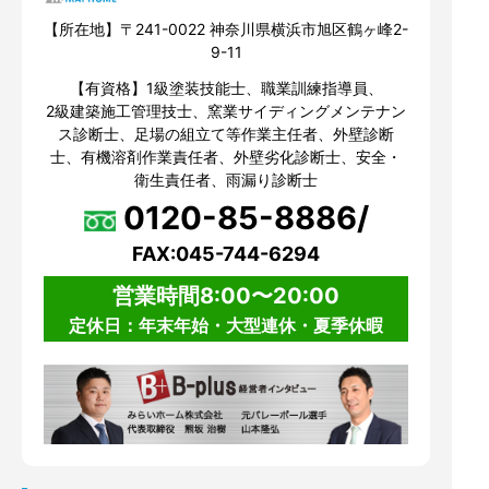
【所在地】〒241-0022 神奈川県横浜市旭区鶴ヶ峰2-
9-11
【有資格】1級塗装技能士、職業訓練指導員、
2級建築施工管理技士、窯業サイディングメンテナン
ス診断士、足場の組立て等作業主任者、外壁診断
士、有機溶剤作業責任者、外壁劣化診断士、安全・
衛生責任者、雨漏り診断士
0120-85-8886/
FAX:045-744-6294
営業時間8:00〜20:00
定休日：年末年始・大型連休・夏季休暇