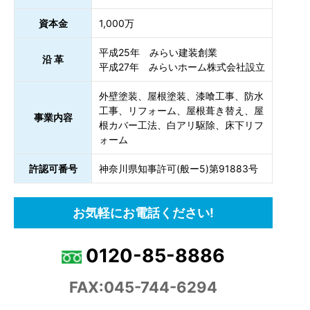
資本金
1,000万
平成25年 みらい建装創業
沿 革
平成27年 みらいホーム株式会社設立
外壁塗装、屋根塗装、漆喰工事、防水
工事、リフォーム、屋根葺き替え、屋
事業内容
根カバー工法、白アリ駆除、床下リフ
ォーム
許認可番号
神奈川県知事許可(般ー5)第91883号
お気軽にお電話ください!
0120-85-8886
FAX:045-744-6294