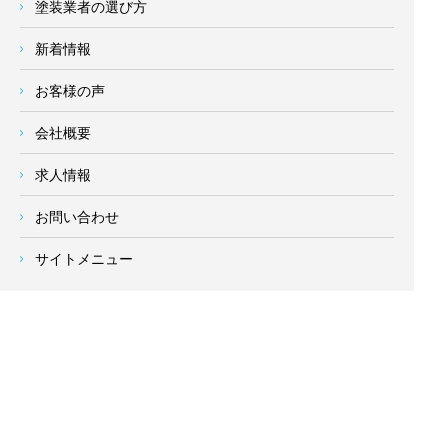
塗装業者の選び方
新着情報
お客様の声
会社概要
求人情報
お問い合わせ
サイトメニュー
対応エリア
- 地域密着の対応エリア -
横浜市 (
青葉区
、旭区、泉区、磯子区、神奈川区、金沢区、港南
区、
港北区
、栄区、瀬谷区、
都筑区
、鶴見区、戸塚区、中区、